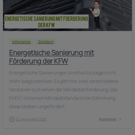
-
Information
Steildach
Energetische Sanierung mit
Förderung der KFW
Energetische Sanierungen sind heutzutage nicht
mehr wegzudenken. Es gibt hier zwei verschiedene
Versionen zum einen der Mindestanforderung (die
EnEV) mit einem Mindeststandard von Dämmung,
diese bleiben ungefördert.
22. November 2020
Read more