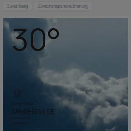
Zuverlässig
Zwischensparrendämmung
30
°
B
Klarer Himmel
ARMSHEIM, DE
Low Temp.
30
°
High Temp.
31
°