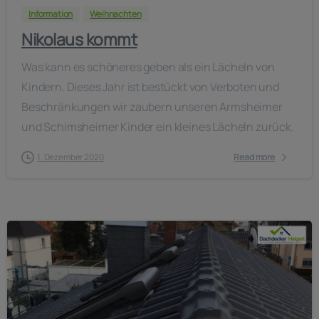
Information
Weihnachten
Nikolaus kommt
Was kann es schöneres geben als ein Lächeln von
Kindern. Dieses Jahr ist bestückt von Verboten und
Beschränkungen wir zaubern unseren Armsheimer
und Schimsheimer Kinder ein kleines Lächeln zurück.
1. Dezember 2020
Read more