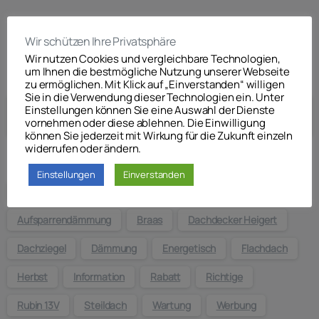
Wir schützen Ihre Privatsphäre
Wir nutzen Cookies und vergleichbare Technologien,
um Ihnen die bestmögliche Nutzung unserer Webseite
Suche
zu ermöglichen. Mit Klick auf „Einverstanden“ willigen
Sie in die Verwendung dieser Technologien ein. Unter
Einstellungen können Sie eine Auswahl der Dienste
vornehmen oder diese ablehnen. Die Einwilligung
können Sie jederzeit mit Wirkung für die Zukunft einzeln
widerrufen oder ändern.
Schlagwörter
Einstellungen
Einverstanden
ABS
Absturzsicherung
Aktion
Aufsparrendämmung
Braas
Dachdecker Heigert
Dachziegel
Dämmung
Energetisch
Flachdach
Herbst
Information
Rabatt
Richtige
Rubin 13V
Steildach
Wartung
Werbung